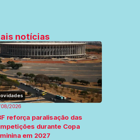
ais notícias
ovidades
/08/2026
F reforça paralisação das
mpetições durante Copa
minina em 2027