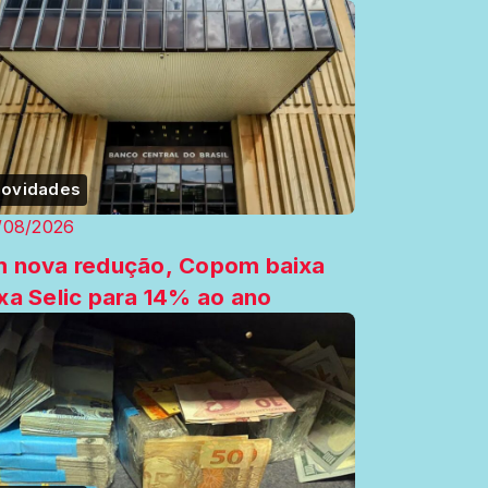
ovidades
/08/2026
 nova redução, Copom baixa
xa Selic para 14% ao ano