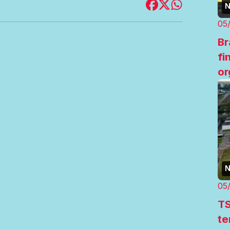
N
05
Br
fi
or
N
05
TS
te