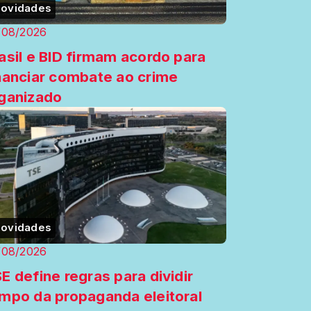
ovidades
/08/2026
asil e BID firmam acordo para
nanciar combate ao crime
ganizado
ovidades
/08/2026
E define regras para dividir
mpo da propaganda eleitoral