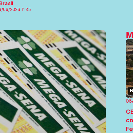
Brasil
3/06/2026 11:35
M
N
06
CB
co
Fe