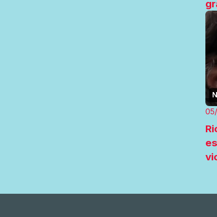
gr
N
05
Ri
es
vi