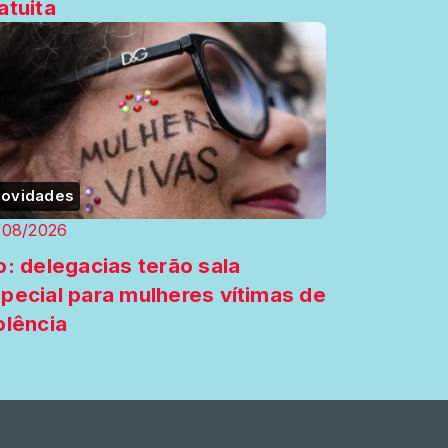
atuita
ovidades
/08/2026
o: delegacias terão sala
pecial para mulheres vítimas de
olência