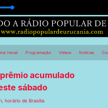
ina Inicial
Programação
Vídeos
Notícias
Co
 prêmio acumulado
este sábado
, horário de Brasília