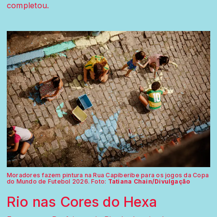
completou.
Moradores fazem pintura na Rua Capiberibe para os jogos da Copa
do Mundo de Futebol 2026. Foto:
Tatiana Chain/Divulgação
Rio nas Cores do Hexa