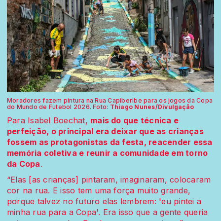
Moradores fazem pintura na Rua Capiberibe para os jogos da Copa
do Mundo de Futebol 2026. Foto:
Thiago Nunes/Divulgação
Para Isabel Boechat,
mais do que técnica e
perfeição, o principal era deixar que as crianças
fossem as protagonistas da festa, reacender essa
memória coletiva e reunir a comunidade em torno
da Copa
.
“Elas [as crianças] pintaram, imaginaram, colocaram
cor na rua. E isso tem uma força muito grande,
porque talvez no futuro elas lembrem: 'eu pintei a
minha rua para a Copa'. Era isso que a gente queria