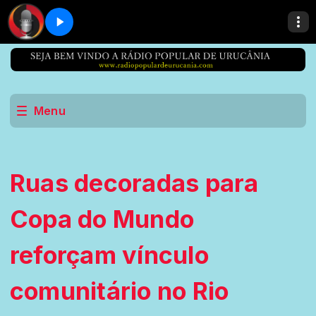
Menu
Ruas decoradas para
Copa do Mundo
reforçam vínculo
comunitário no Rio