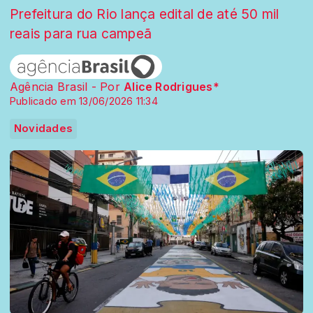
Prefeitura do Rio lança edital de até 50 mil
reais para rua campeã
Agência Brasil - Por
Alice Rodrigues*
Publicado em 13/06/2026 11:34
Novidades