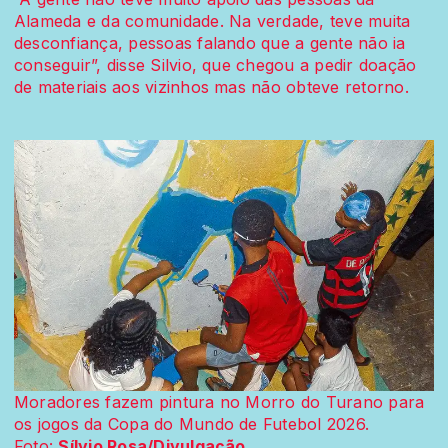
Alameda e da comunidade. Na verdade, teve muita
desconfiança, pessoas falando que a gente não ia
conseguir”, disse Silvio, que chegou a pedir doação
de materiais aos vizinhos mas não obteve retorno.
Moradores fazem pintura no Morro do Turano para
os jogos da Copa do Mundo de Futebol 2026.
Foto:
Sílvio Rosa/Divulgação