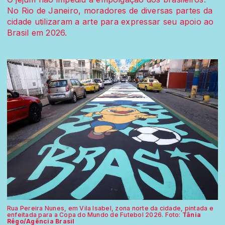
No Rio de Janeiro, moradores de diversas partes da
cidade utilizaram a arte para expressar seu apoio ao
Brasil em 2026.
Rua Pereira Nunes, em Vila Isabel, zona norte da cidade, pintada e
enfeitada para a Copa do Mundo de Futebol 2026. Foto:
Tânia
Rêgo/Agência Brasil