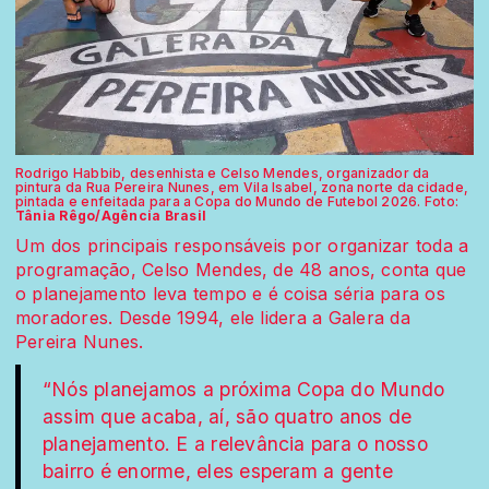
Rodrigo Habbib, desenhista e Celso Mendes, organizador da
pintura da Rua Pereira Nunes, em Vila Isabel, zona norte da cidade,
pintada e enfeitada para a Copa do Mundo de Futebol 2026. Foto:
Tânia Rêgo/Agência Brasil
Um dos principais responsáveis por organizar toda a
programação, Celso Mendes, de 48 anos, conta que
o planejamento leva tempo e é coisa séria para os
moradores. Desde 1994, ele lidera a Galera da
Pereira Nunes.
“Nós planejamos a próxima Copa do Mundo
assim que acaba, aí, são quatro anos de
planejamento. E a relevância para o nosso
bairro é enorme, eles esperam a gente