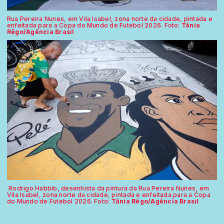
Rua Pereira Nunes, em Vila Isabel, zona norte da cidade, pintada e
enfeitada para a Copa do Mundo de Futebol 2026. Foto:
Tânia
Rêgo/Agência Brasil
Rodrigo Habbib, desenhista da pintura da Rua Pereira Nunes, em
Vila Isabel, zona norte da cidade, pintada e enfeitada para a Copa
do Mundo de Futebol 2026. Foto:
Tânia Rêgo/Agência Brasil