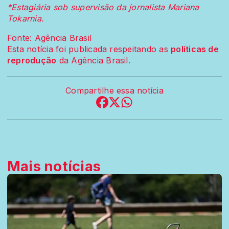
*Estagiária sob supervisão da jornalista Mariana
Tokarnia.
Fonte: Agência Brasil
Esta notícia foi publicada respeitando as
políticas de
reprodução
da Agência Brasil.
Compartilhe essa notícia
Mais notícias