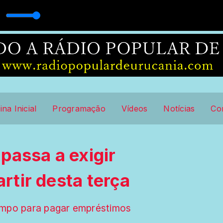
ina Inicial
Programação
Vídeos
Notícias
Co
passa a exigir
artir desta terça
empo para pagar empréstimos