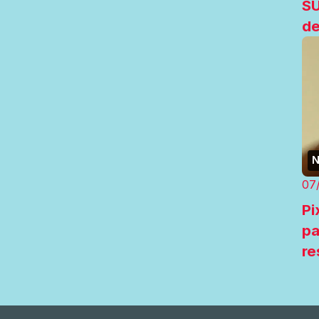
S
de
N
07
Pi
pa
re