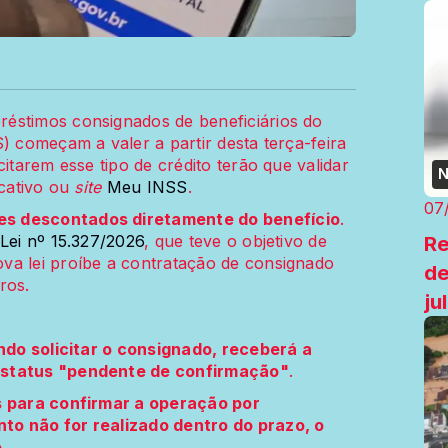
éstimos consignados de beneficiários do
) começam a valer a partir desta terça-feira
itarem esse tipo de crédito terão que validar
N
icativo ou
site
Meu INSS
.
07
es descontados diretamente do benefício
.
Re
Lei nº 15.327/2026
, que teve o objetivo de
va lei proíbe a contratação de consignado
de
ros.
ju
ando solicitar o consignado, receberá a
 status "pendente de confirmação"
.
s para confirmar a operação por
to não for realizado dentro do prazo, o
.