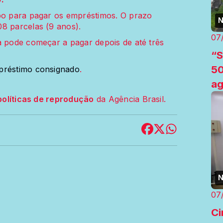
mpo para pagar os empréstimos. O prazo
N
08 parcelas (9 anos).
07
a pode começar a pagar depois de até três
“S
50
mpréstimo consignado
.
a
políticas de reprodução
da Agência Brasil.
N
07
Ci