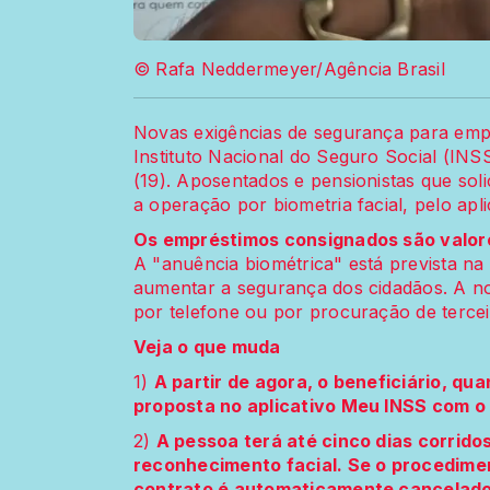
© Rafa Neddermeyer/Agência Brasil
Novas exigências de segurança para empr
Instituto Nacional do Seguro Social (INSS
(19). Aposentados e pensionistas que solic
a operação por biometria facial, pelo apl
Os empréstimos consignados são valor
A "anuência biométrica" está prevista na
aumentar a segurança dos cidadãos. A no
por telefone ou por procuração de tercei
Veja o que muda
1)
A partir de agora, o beneficiário, qu
proposta no aplicativo Meu INSS com o
2)
A pessoa terá até cinco dias corrido
reconhecimento facial. Se o procedimen
contrato é automaticamente cancelado