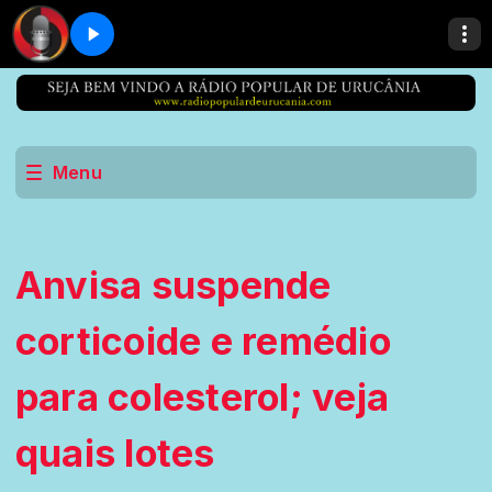
Menu
Anvisa suspende
corticoide e remédio
para colesterol; veja
quais lotes